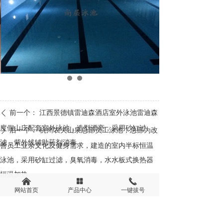
前一个：
江西景德镇雷迪森酒店室外泳池雷迪森
ꄴ
度假山庄配套室外泳池，造型漂亮，采用砂缸过
后一个：
杭州农夫山泉总部员工泳池，总部为改
ꄲ
滤，紫外线辅助药剂消毒
善员工业余文化及健身需求，建造的室内半标恒温
泳池，采用砂缸过滤，臭氧消毒，水水板式换热器
恒温加热
낀
넒
끅
网站首页
产品中心
一键拔号
杭州尚层泳池工程有限公司
联系电话：0571-56393605